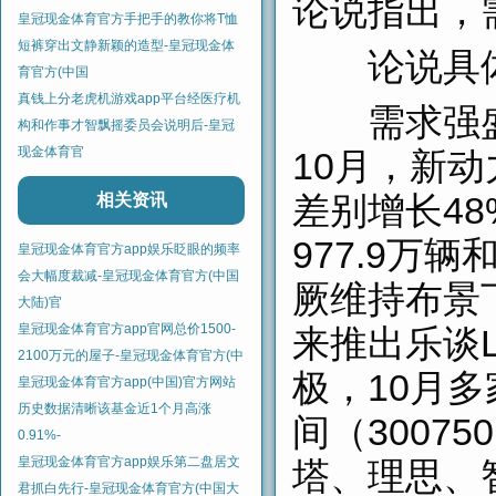
论说指出，
皇冠现金体育官方手把手的教你将T恤
短裤穿出文静新颖的造型-皇冠现金体
论说具体
育官方(中国
真钱上分老虎机游戏app平台经医疗机
需求强盛
构和作事才智飘摇委员会说明后-皇冠
现金体育官
10月，新动
差别增长48
相关资讯
977.9万
皇冠现金体育官方app娱乐眨眼的频率
会大幅度裁减-皇冠现金体育官方(中国
厥维持布景
大陆)官
皇冠现金体育官方app官网总价1500-
来推出乐谈
2100万元的屋子-皇冠现金体育官方(中
极，10月
皇冠现金体育官方app(中国)官方网站
历史数据清晰该基金近1个月高涨
间（3007
0.91%-
皇冠现金体育官方app娱乐第二盘居文
塔、理思、
君抓白先行-皇冠现金体育官方(中国大