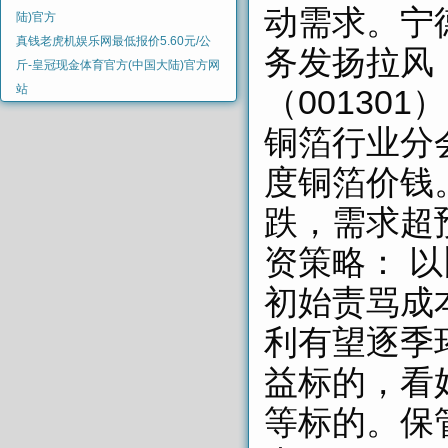
动需求。宁
陆)官方
真钱老虎机娱乐网最低报价5.60元/公
务发扬拉风
斤-皇冠现金体育官方(中国大陆)官方网
站
（00130
铜箔行业分
度铜箔价钱
跌，需求超
资策略： 
初始责骂成
利有望逐季
益标的，看
等标的。保