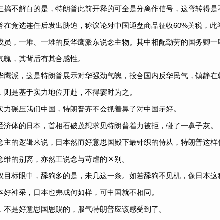
主搞不解白的是，特朗普此前开释的可全是分离作信号，这弯转得是
普在竞选连任后发出胁迫，称议论对中国通盘商品征收60%关税，此
成员，一堆、一堆的反华鹰派东说念主物。其中相配勤劳的国务卿一
气魄，其背后有其合感性。
华鹰派，这是特朗普展示对华强劲气魄，投合国内反华民气，镇静在
，则是基于实力地位开赴，不得霎时为之。
实力碾压我们中国，特朗普齐不会抓着鼻子对中国示好。
经济体的日本，首相石破茂想求见特朗普着力被拒，碰了一鼻子灰。
念主的逻辑来说，日本然而好意思国殿下最针织的侍从，特朗普这样
念维的别离，亦然王说念与苛虐的区别。
权目标眼中，舔狗多的是，未几这一条。如若舔狗不见机，像日本这
本好神采，日本也弗成何如样，可中国就不相同。
，不是好意思国恩赐的，服气特朗普应该感受到了。