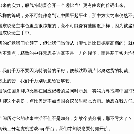
出来的实力，服气特朗普会开一个远比当年更有由衷的价码出来。
么样的筹码，齐不可能作念到让中国平起平坐，那中方大约率仍然不
国东说念主本色里是很炫耀的，毫不可能像有些国度那样，因为被盎
国东说念主手中。
普的好意我们心领了，但让我们当侍从（哪怕是比日德更高档的）就
的不雅点，精致的中好意思关连毫不是一方的赐予，而是基于实力均
，我们千万不要因为特朗普的示好，便裁汰取消卢比奥这货的制裁。
方上的套，我们千万别玩忽给它解套。
国候任国务卿卢比奥在回应记者的发问时示意，将竭力寻找与中国打
务卿这个身份，卢比奥远不如当国会议员时那么秀丽。他想在我方任
个阅历对它的政事生活不但不是加分，如故个减分项，那不亏大了？
真钱上分老虎机游戏app平台，我们才知说念要何如开价。