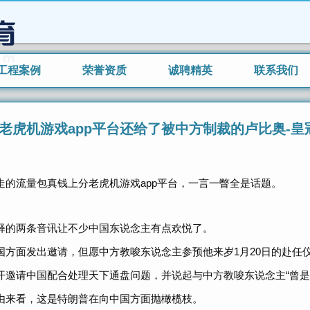
工程案例
荣誉资质
诚聘精英
联系我们
老虎机游戏app平台还给了被中方制裁的卢比奥-皇
走的流量包真钱上分老虎机游戏app平台，一言一瞥全是话题。
释的两条音讯让不少中国东说念主有点欢悦了。
国方面发出邀请，但愿中方教唆东说念主参预他来岁1月20日的赴任
开邀请中国配合处理天下通盘问题，并说起与中方教唆东说念主“曾是
由来看，这是特朗普在向中国方面抛橄榄枝。