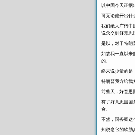
以中国今天证据
可无论他开出什
我们绝大广阔中
说念交到好意思
是以，对于特朗
如故我一直以来
的。
终末说少量的是
特朗普我方给我
前些天，好意思
有了好意思国国
合。
不然，国务卿这
知说念它的软肋