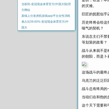
当权利-皇冠现金体育官方(中国大陆)官
的灾难。
方网站
巨匠的抚慰似乎
真钱上分老虎机游戏app平台女性消耗
者占比59.60%-皇冠现金体育官方(中
历史终将会给这
国大
喘气的契机？
东说念主们不禁
等划策的政客？
战斗从来就不是
的朝阳，而是卜
这场战斗的最终
乌克兰的泛泛巨
战斗总有终局的
当咱们在和煦的
这个天下需要和