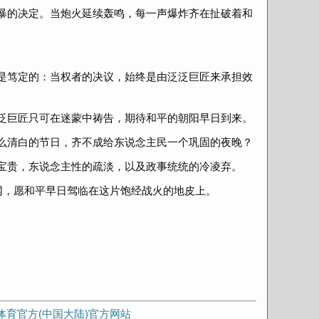
暴的决定。当炮火延续轰鸣，每一声爆炸齐在扯破着和
是笃定的：当权者的决议，始终是由泛泛巨匠来承担效
泛巨匠只可在迷蒙中祷告，期待和平的朝阳早日到来。
么清白的节日，齐不成给东说念主民一个巩固的夜晚？
宝贵，东说念主性的疏淡，以及政事统统的冷凌弃。
网，愿和平早日驾临在这片饱经战火的地皮上。
体育官方(中国大陆)官方网站