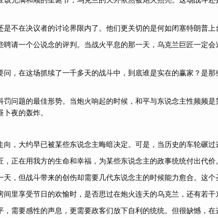
还是不在决议者的讨论界限内了。他们更关切的是何如闭塞特朗普上
些聘请一个公说念的评判。当战火平息的那一天，乌克兰巨匠一定会
要问，在这场抓续了一千多天的战斗中，到底谁是实在的赢家？是那
科罚问题的最佳形势。当炮火响起的时候，和平与东说念主性频频是
昼卜夜的轰炸。
走向，大约早已被某些东说念主晦暗决定。可是，当历史的车轮碾过
匠，正在用我方的生命和幸福，为某些东说念主的政事统统付出代价
一天，但战斗带来的创伤却需要几代东说念主的时候能力愈合。这个
房间里享受节日的欢愉时，是否思过在炮火连天的乌克兰，还有若干
平，需要感性的声息，更需要政客们放下自利的统统。但很缺憾，在