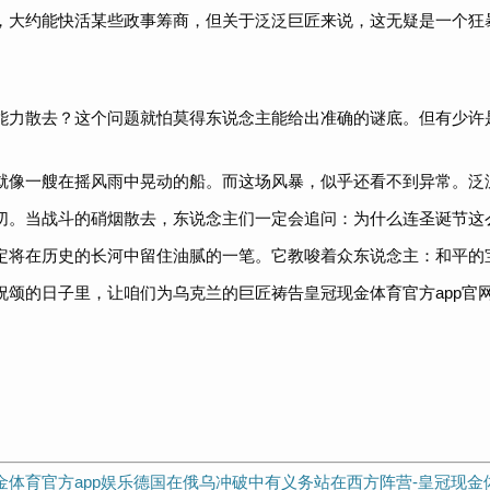
，大约能快活某些政事筹商，但关于泛泛巨匠来说，这无疑是一个狂
能力散去？这个问题就怕莫得东说念主能给出准确的谜底。但有少许
就像一艘在摇风雨中晃动的船。而这场风暴，似乎还看不到异常。泛
切。当战斗的硝烟散去，东说念主们一定会追问：为什么连圣诞节这
定将在历史的长河中留住油腻的一笔。它教唆着众东说念主：和平的
祝颂的日子里，让咱们为乌克兰的巨匠祷告皇冠现金体育官方app官
金体育官方app娱乐德国在俄乌冲破中有义务站在西方阵营-皇冠现金