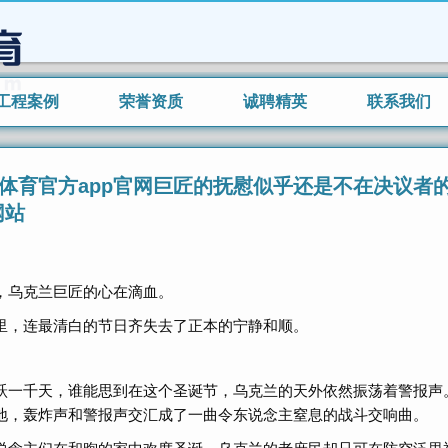
工程案例
荣誉资质
诚聘精英
联系我们
体育官方app官网巨匠的抚慰似乎还是不在决议者的
网站
，乌克兰巨匠的心在滴血。
里，连最清白的节日齐失去了正本的宁静和顺。
跃一千天，谁能思到在这个圣诞节，乌克兰的天外依然振荡着警报声
地，轰炸声和警报声交汇成了一曲令东说念主窒息的战斗交响曲。