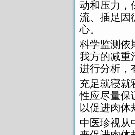
动和压力，
流、插足因
心。
科学监测依
我方的减重
进行分析，
充足就寝就
性应尽量保
以促进肉体
中医珍视从
来促进肉体