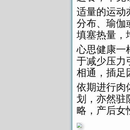
适量的运动
分布、瑜伽
填塞热量，
心思健康一
于减少压力
相通，插足
依期进行肉
划，亦然驻
略，产后女