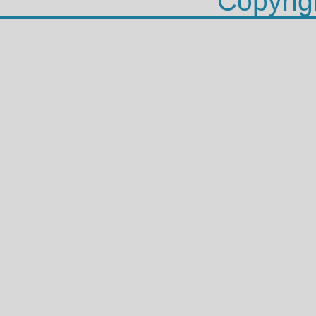
Copyrig