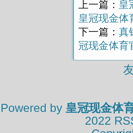
上一篇：
皇
皇冠现金体
下一篇：
真
冠现金体育
Powered by
皇冠现金体育
2022
R