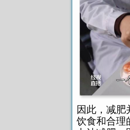
因此，减肥
饮食和合理