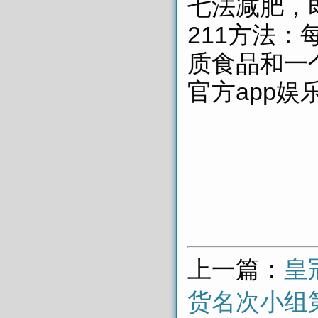
七法减肥，
211方法
质食品和一
官方app
上一篇：
皇
货名次小组