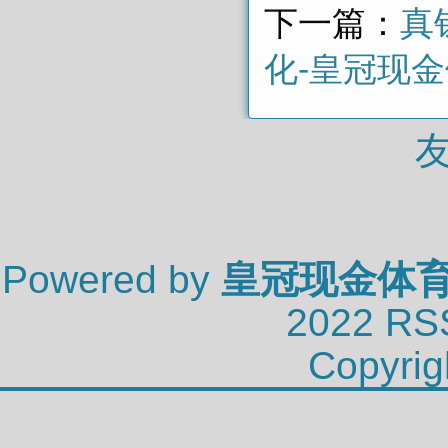
下一篇：
真
化-皇冠现金
Powered by
皇冠现金体育
2022
R
Copyrig