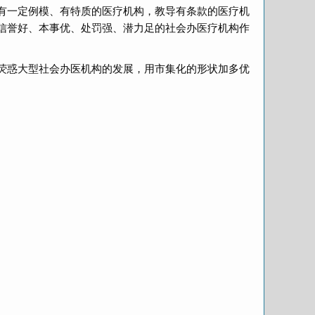
有一定例模、有特质的医疗机构，教导有条款的医疗机
信誉好、本事优、处罚强、潜力足的社会办医疗机构作
荧惑大型社会办医机构的发展，用市集化的形状加多优