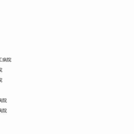
工病院
院
院
病院
病院