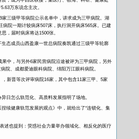
5.63万东说念主次。
列入9家三级甲等病院公示名单中，讲求成为三甲病院。湖
院一期计较病床507床，执行洞开病床565床。已建
思，届时病床将达1500张。
旗下生态成员山西盈康一世总病院奏凯通过三级甲等轮廓
审成果中，与另外6家民营病院沿途被评为三甲病院，另外
童病院、成都爱迪眼科病院、绵阳万江眼科病院。
》，新晋等次评审病院16家，其中包含11家三甲、5家
办异日怎么轨范化、高质料发展指明了场地。
医捏续健康轨范发展的观点》中，就给出了“连锁化、集
医”的表述也提到：荧惑社会力量举办领域化、相反化的医疗