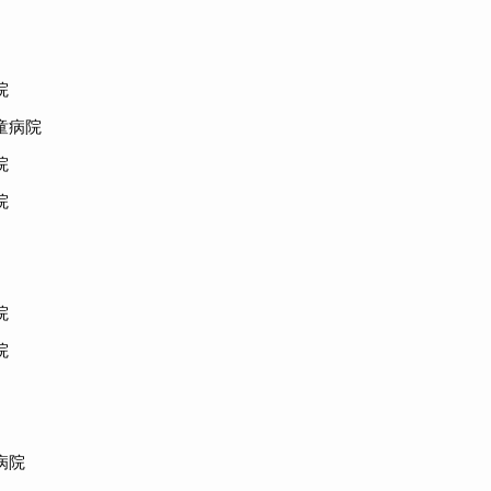
院
童病院
院
院
院
院
病院