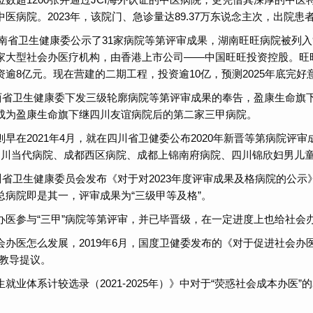
医病院。2023年，该院门、急诊量达89.37万东说念主次，出院患者
月，湖南省卫生健康委公示了31家病院等第评审成果，湖南旺旺病院被
家大型社会办医疗机构，由香港上市公司——中国旺旺投资控股。旺旺病
逾8亿元。现在营建的二期工程，投资逾10亿，预测2025年底完好意
，山西省卫生健康委下发三级轮廓病院等第评审成果的奉告，盈康生命
成为盈康生命旗下继四川友谊病院后的第二家三甲病院。
早在2021年4月，就在四川省卫健委公布2020年新晋等第病院评
四川当代病院、成都西区病院、成都上锦南府病院、四川锦欣妇男儿
四川省卫生健康委员会发布《对于对2023年度评审成果及格病院的公示
总病院即是其一，评审成果为“三级甲等及格”。
办医参与“三甲”病院等第评审，并已毕晋级，在一定进度上也给社会
会办医怎么发展，2019年6月，国度卫健委发布的《对于促进社会办
的教导提议。
就业体系计较选录（2021-2025年）》中对于“荧惑社会成本办