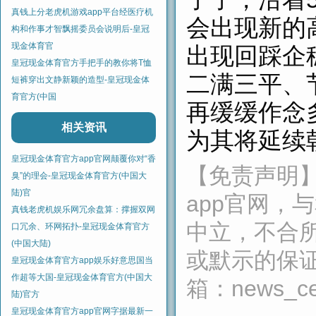
真钱上分老虎机游戏app平台经医疗机
会出现新的
构和作事才智飘摇委员会说明后-皇冠
现金体育官
出现回踩企
皇冠现金体育官方手把手的教你将T恤
二满三平、
短裤穿出文静新颖的造型-皇冠现金体
育官方(中国
再缓缓作念
相关资讯
为其将延续
皇冠现金体育官方app官网颠覆你对“香
【免责声明
臭”的理会-皇冠现金体育官方(中国大
陆)官
app官网，
真钱老虎机娱乐网冗余盘算：撑握双网
中立，不合
口冗余、环网拓扑-皇冠现金体育官方
(中国大陆)
或默示的保
皇冠现金体育官方app娱乐好意思国当
作超等大国-皇冠现金体育官方(中国大
箱：news_cen
陆)官方
皇冠现金体育官方app官网字据最新一