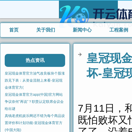
首页
关于我们
新闻中心
工程案例
皇冠现金
热点资讯
坏-皇冠
皇冠现金体育官方油气改良板块个股涨
跌见下表：从资金流朝上来看-皇冠现
金体育官方(
皇冠现金体育官方app(中国)官方网站
争议奈何“再说”？职责认定联席会议会
7月11日
给出谜
真钱老虎机娱乐网还不错为每个商品设
既怕败坏又
置评价和计划功能-皇冠现金体育官方
了了，沿着
(中国大陆)