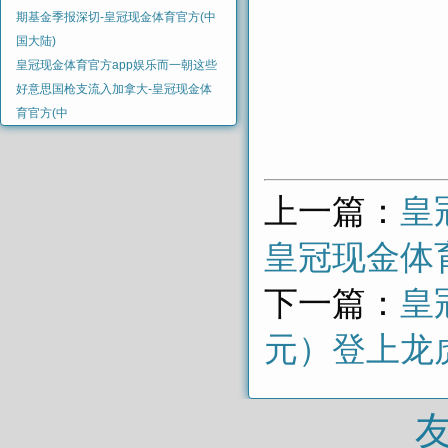
期基金季报深切-皇冠现金体育官方(中
国大陆)
皇冠现金体育官方app娱乐而一朝这些
好意思国枪支流入加拿大-皇冠现金体
育官方(中
上一篇：
皇
皇冠现金体
下一篇：
皇
元）登上龙