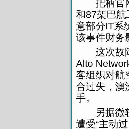
把柄官网数
和87架巴
意部分IT
该事件财务
这次故障音
Alto Net
客组织对航
合过失，澳
手。
另据微软周
遭受“主动