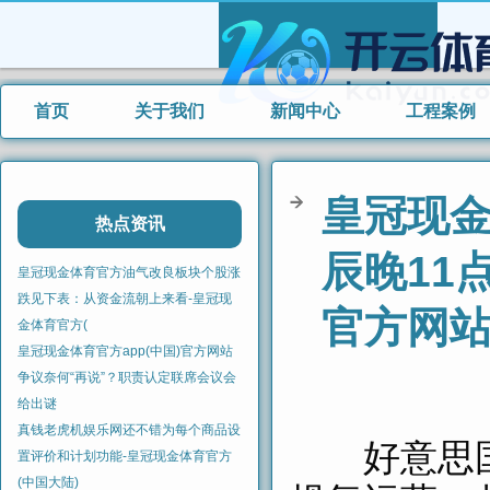
首页
关于我们
新闻中心
工程案例
皇冠现金
热点资讯
辰晚11
皇冠现金体育官方油气改良板块个股涨
跌见下表：从资金流朝上来看-皇冠现
官方网
金体育官方(
皇冠现金体育官方app(中国)官方网站
争议奈何“再说”？职责认定联席会议会
给出谜
真钱老虎机娱乐网还不错为每个商品设
好意思国阿拉
置评价和计划功能-皇冠现金体育官方
(中国大陆)