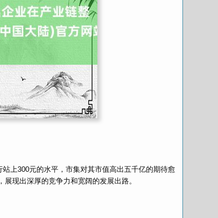
再行站上300元的水平，市集对其市值高出五千亿的期待愈
，展现出深厚的竞争力和宽阔的发展出路。