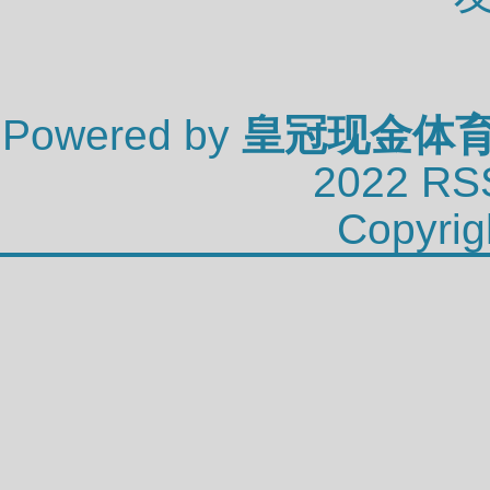
Powered by
皇冠现金体育
2022
R
Copyrig