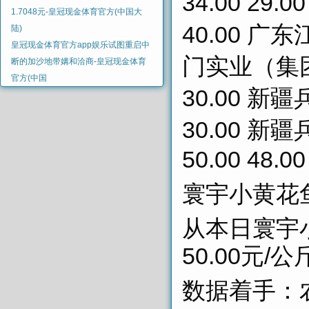
34.00 29
1.7048元-皇冠现金体育官方(中国大
40.00 广东
陆)
皇冠现金体育官方app娱乐试图重启中
门实业（集团
断的加沙地带媾和洽商-皇冠现金体育
官方(中国
30.00 新
30.00 
50.00 48.00
寰宇小黄花
从本日寰宇
50.00元/
数据着手：