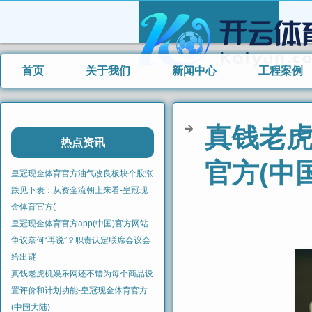
首页
关于我们
新闻中心
工程案例
真钱老虎
热点资讯
官方(中
皇冠现金体育官方油气改良板块个股涨
跌见下表：从资金流朝上来看-皇冠现
金体育官方(
皇冠现金体育官方app(中国)官方网站
争议奈何“再说”？职责认定联席会议会
给出谜
真钱老虎机娱乐网还不错为每个商品设
置评价和计划功能-皇冠现金体育官方
(中国大陆)