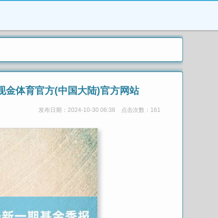
现金体育官方(中国大陆)官方网站
发布日期：2024-10-30 06:38 点击次数：161