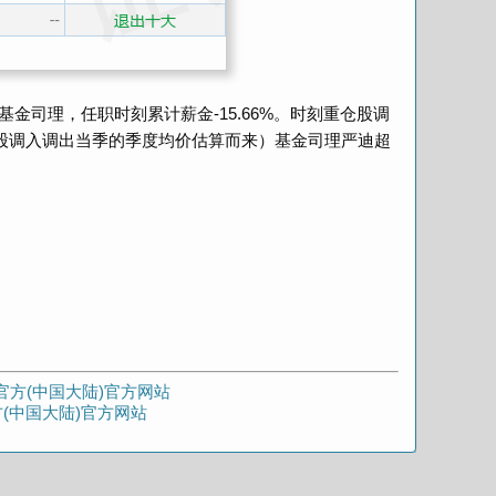
金司理，任职时刻累计薪金-15.66%。时刻重仓股调
重仓股调入调出当季的季度均价估算而来）基金司理严迪超
官方(中国大陆)官方网站
方(中国大陆)官方网站