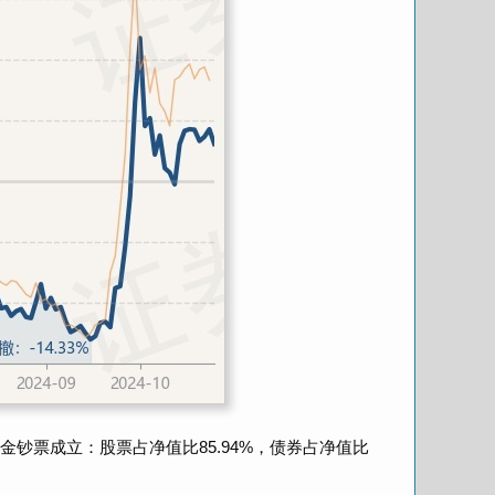
钞票成立：股票占净值比85.94%，债券占净值比