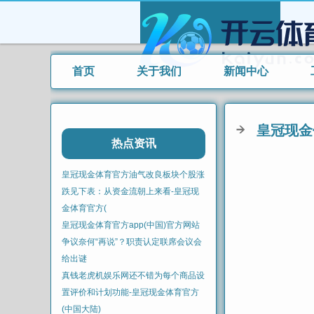
首页
关于我们
新闻中心
皇冠现金
热点资讯
皇冠现金体育官方油气改良板块个股涨
跌见下表：从资金流朝上来看-皇冠现
金体育官方(
皇冠现金体育官方app(中国)官方网站
争议奈何“再说”？职责认定联席会议会
给出谜
真钱老虎机娱乐网还不错为每个商品设
置评价和计划功能-皇冠现金体育官方
(中国大陆)