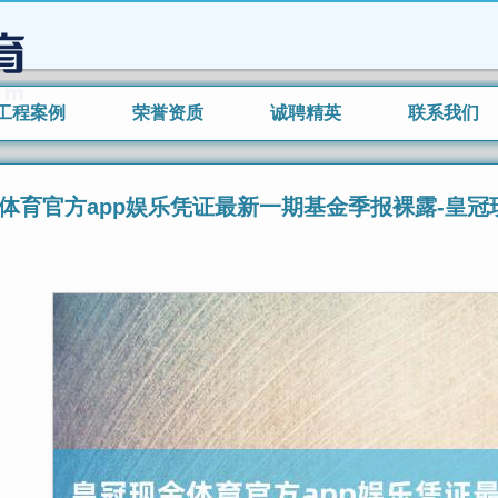
工程案例
荣誉资质
诚聘精英
联系我们
体育官方app娱乐凭证最新一期基金季报裸露-皇冠