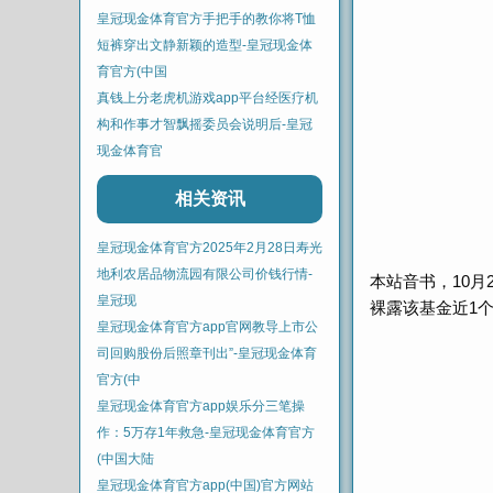
皇冠现金体育官方手把手的教你将T恤
短裤穿出文静新颖的造型-皇冠现金体
育官方(中国
真钱上分老虎机游戏app平台经医疗机
构和作事才智飘摇委员会说明后-皇冠
现金体育官
相关资讯
皇冠现金体育官方2025年2月28日寿光
地利农居品物流园有限公司价钱行情-
本站音书，10月
皇冠现
裸露该基金近1个
皇冠现金体育官方app官网教导上市公
司回购股份后照章刊出”-皇冠现金体育
官方(中
皇冠现金体育官方app娱乐分三笔操
作：5万存1年救急-皇冠现金体育官方
(中国大陆
皇冠现金体育官方app(中国)官方网站