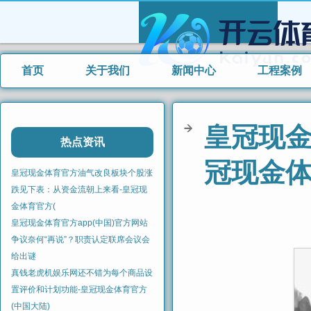
首页
关于我们
新闻中心
工程案例
皇冠现金
热点资讯
冠现金体
皇冠现金体育官方油气改良板块个股涨
跌见下表：从资金流朝上来看-皇冠现
金体育官方(
皇冠现金体育官方app(中国)官方网站
争议奈何“再说”？职责认定联席会议会
给出谜
真钱老虎机娱乐网还不错为每个商品设
置评价和计划功能-皇冠现金体育官方
(中国大陆)