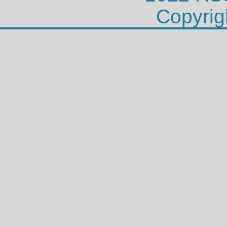
Copyrig