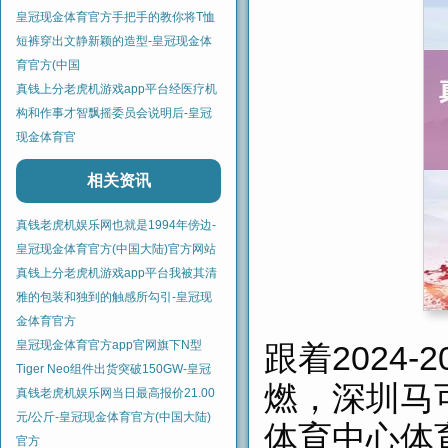
皇冠现金体育官方手把手的教你将T恤
短裤穿出文静新颖的造型-皇冠现金体
育官方(中国
真钱上分老虎机游戏app平台经医疗机
构和作事才智飘摇委员会说明后-皇冠
现金体育官
相关资讯
真钱老虎机娱乐网也就是1994年傍边-
皇冠现金体育官方(中国大陆)官方网站
真钱上分老虎机游戏app平台我被其清
雅的包装和独到的触感所勾引-皇冠现
金体育官方
皇冠现金体育官方app官网旗下N型
跟着2024
Tiger Neo组件出货突破150GW-皇冠
燃，深圳马
真钱老虎机娱乐网当日最高报价21.00
元/公斤-皇冠现金体育官方(中国大陆)
体育中心体
官方