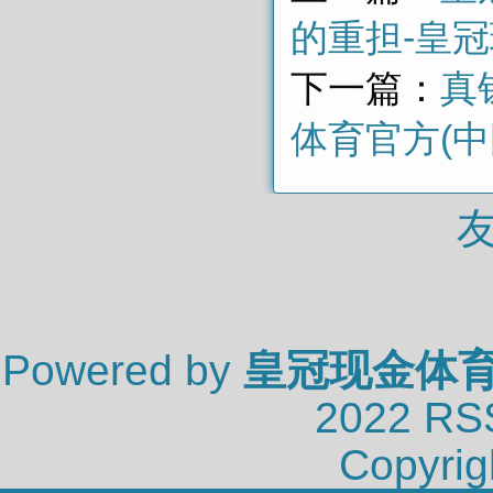
的重担-皇
下一篇：
真
体育官方(
Powered by
皇冠现金体育
2022
R
Copyrig