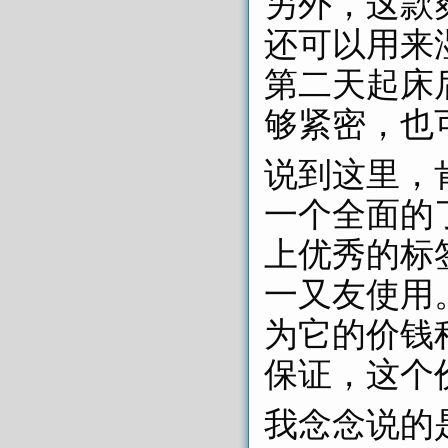
另外，这款
还可以用来
第二天起床
够紧密，也
说到这里，
一个全面的
上优秀的标
一又友使用
为它的价钱
保证，这个
我念念说的