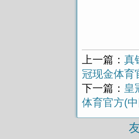
上一篇：
真
冠现金体育
下一篇：
皇
体育官方(