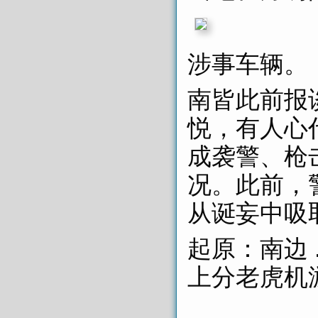
涉事车辆。
南皆此前报
悦，有人心
成袭警、枪
况。此前，
从诞妄中吸
起原：南边 .
上分老虎机游