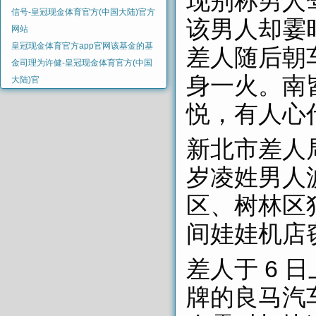
现别称男人
信号-皇冠现金体育官方(中国大陆)官方
该男人却霎
网站
皇冠现金体育官方app官网该基金的基
差人随后朝
金司理为许健-皇冠现金体育官方(中国
身一火。南
大陆)官
悦，有人心
新北市差人
岁凌姓男人
区、树林区
间娃娃机店
差人于 6
牌的良马汽