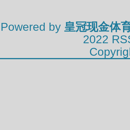
Powered by
皇冠现金体育
2022
R
Copyrig