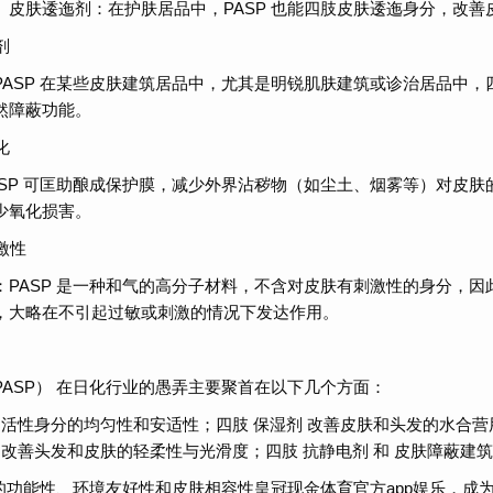
。皮肤逶迤剂：在护肤居品中，PASP 也能四肢皮肤逶迤身分，改善
剂
PASP 在某些皮肤建筑居品中，尤其是明锐肌肤建筑或诊治居品中
然障蔽功能。
化
ASP 可匡助酿成保护膜，减少外界沾秽物（如尘土、烟雾等）对皮
少氧化损害。
激性
：PASP 是一种和气的高分子材料，不含对皮肤有刺激性的身分，
，大略在不引起过敏或刺激的情况下发达作用。
PASP） 在日化行业的愚弄主要聚首在以下几个方面：
导活性身分的均匀性和安适性；四肢 保湿剂 改善皮肤和头发的水合营
 改善头发和皮肤的轻柔性与光滑度；四肢 抗静电剂 和 皮肤障蔽建
超卓的功能性、环境友好性和皮肤相容性皇冠现金体育官方app娱乐，