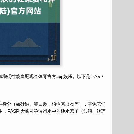
增稠性能皇冠现金体育官方app娱乐。以下是 PASP
活性身分（如硅油、卵白质、植物索取物等），幸免它们
，PASP 大略灵验漫衍水中的硬水离子（如钙、镁离