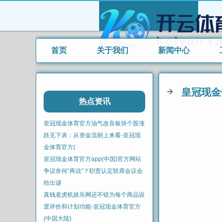
首页
关于我们
新闻中心
皇冠现金
热点资讯
皇冠现金体育官方油气改良板块个股涨
跌见下表：从资金流朝上来看-皇冠现
金体育官方(
皇冠现金体育官方app(中国)官方网站
争议奈何“再说”？职责认定联席会议会
给出谜
真钱老虎机娱乐网还不错为每个商品设
置评价和计划功能-皇冠现金体育官方
(中国大陆)