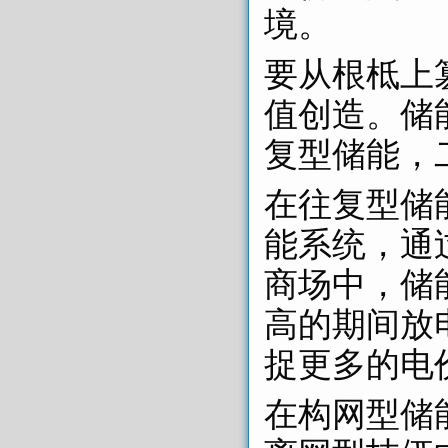
境。
要从根柢上
值创造。储
复型储能，
在往复型储
能系统，通
商场中，储
高的期间放
捉更多的电
在构网型储