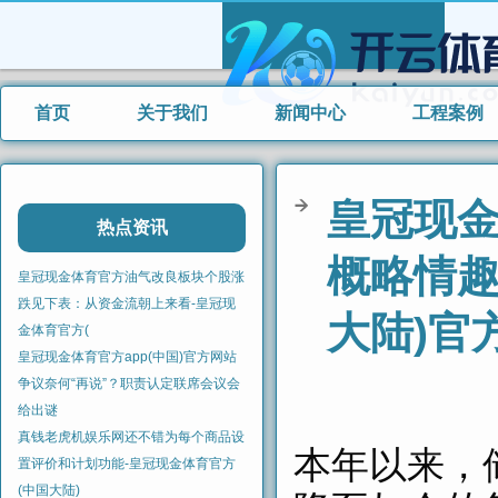
首页
关于我们
新闻中心
工程案例
皇冠现金
热点资讯
概略情趣
皇冠现金体育官方油气改良板块个股涨
跌见下表：从资金流朝上来看-皇冠现
大陆)官
金体育官方(
皇冠现金体育官方app(中国)官方网站
争议奈何“再说”？职责认定联席会议会
给出谜
真钱老虎机娱乐网还不错为每个商品设
本年以来，
置评价和计划功能-皇冠现金体育官方
(中国大陆)