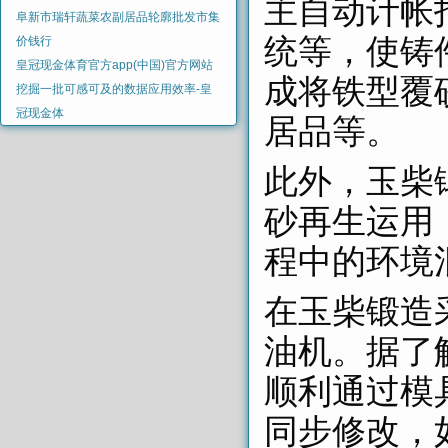
主自动计帐
阜新市瑞轩蔬菜农副居品轮廓批发市集
统等，使铸
价钱行
皇冠现金体育官方app(中国)官方网站
成将铁型覆
挖掘一批可感可及的数据应用效率-皇
冠现金体
居品等。
此外，玉柴
砂再生运用
程中的环境
在玉柴锻造
油机。据了
顺利通过模
同步修改，