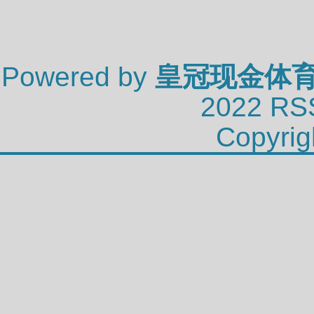
Powered by
皇冠现金体育
2022
R
Copyrig