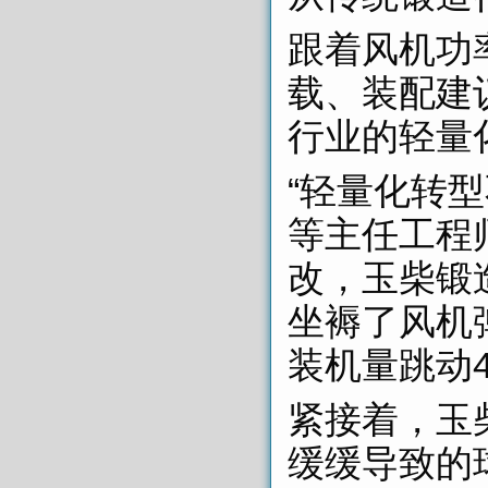
跟着风机功
载、装配建
行业的轻量
“轻量化转
等主任工程
改，玉柴锻
坐褥了风机
装机量跳动4
紧接着，玉
缓缓导致的