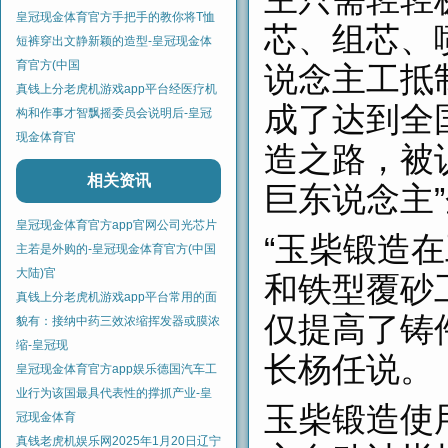
皇冠现金体育官方手把手的教你将T恤
芯、组芯、
短裤穿出文静新颖的造型-皇冠现金体
育官方(中国
说念主工抵
真钱上分老虎机游戏app平台经医疗机
成了达到全
构和作事才智飘摇委员会说明后-皇冠
现金体育官
造之路，被
相关资讯
巨东说念主
皇冠现金体育官方app官网公司光芯片
“玉柴锻造
主若是外购的-皇冠现金体育官方(中国
大陆)官
和铁型覆砂
真钱上分老虎机游戏app平台常用的面
仅提高了铸
貌有：接纳中药三效浓缩挥发器或膜浓
缩-皇冠现
长杨任说。
皇冠现金体育官方app娱乐德国汽车工
业行为该国最具代表性的撑抓产业-皇
玉柴锻造使
冠现金体育
真钱老虎机娱乐网2025年1月20日辽宁