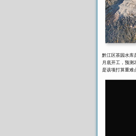
黔江区茶园水库
月底开工，预测2
是该项打算重难点