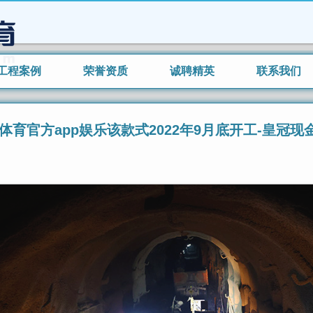
工程案例
荣誉资质
诚聘精英
联系我们
体育官方app娱乐该款式2022年9月底开工-皇冠现