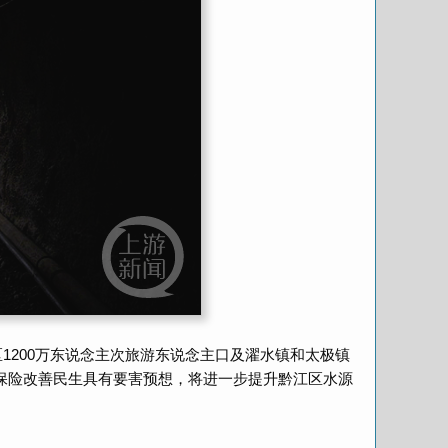
1200万东说念主次旅游东说念主口及濯水镇和太极镇
，对保险改善民生具有要害预想，将进一步提升黔江区水源