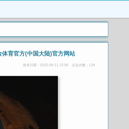
金体育官方(中国大陆)官方网站
发布日期：2025-06-11 15:58 点击次数：134