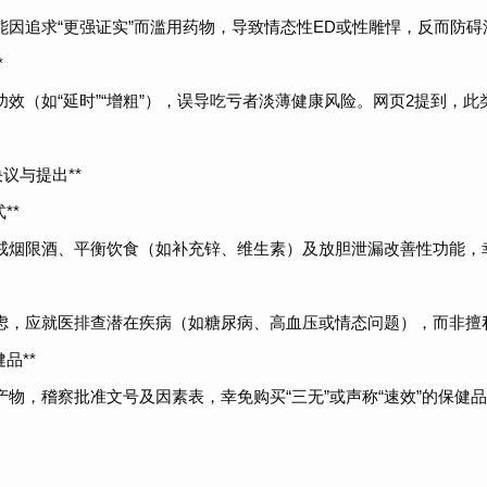
能因追求“更强证实”而滥用药物，导致情态性ED或性雕悍，反而防碍
*
功效（如“延时”“增粗”），误导吃亏者淡薄健康风险。网页2提到，
决议与提出**
**
戒烟限酒、平衡饮食（如补充锌、维生素）及放胆泄漏改善性功能，
虑，应就医排查潜在疾病（如糖尿病、高血压或情态问题），而非擅
健品**
产物，稽察批准文号及因素表，幸免购买“三无”或声称“速效”的保健