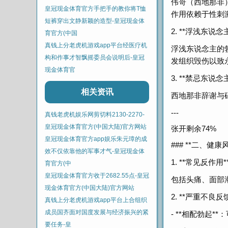
伟哥（西地那非
皇冠现金体育官方手把手的教你将T恤
作用依赖于性刺激
短裤穿出文静新颖的造型-皇冠现金体
2. **浮浅东说念
育官方(中国
真钱上分老虎机游戏app平台经医疗机
浮浅东说念主的
构和作事才智飘摇委员会说明后-皇冠
发组织毁伤以致
现金体育官
3. **禁忌东说念
相关资讯
西地那非辞谢与
---
真钱老虎机娱乐网剪切料2130-2270-
皇冠现金体育官方(中国大陆)官方网站
张开剩余74%
皇冠现金体育官方app娱乐朱元璋的成
### **二、健
效不仅依靠他的军事才气-皇冠现金体
1. **常见反作用*
育官方(中
皇冠现金体育官方收于2682.55点-皇冠
包括头痛、面部
现金体育官方(中国大陆)官方网站
2. **严重不良反馈
真钱上分老虎机游戏app平台上合组织
成员国齐面对国度发展与经济振兴的紧
- **相配勃起
要任务-皇