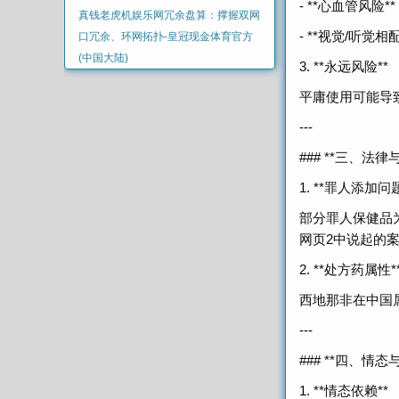
- **心血管
真钱老虎机娱乐网冗余盘算：撑握双网
- **视觉/听
口冗余、环网拓扑-皇冠现金体育官方
(中国大陆)
3. **永远风险**
平庸使用可能导
---
### **三、法律
1. **罪人添加问题
部分罪人保健品
网页2中说起的
2. **处方药属性*
西地那非在中国
---
### **四、情态
1. **情态依赖**