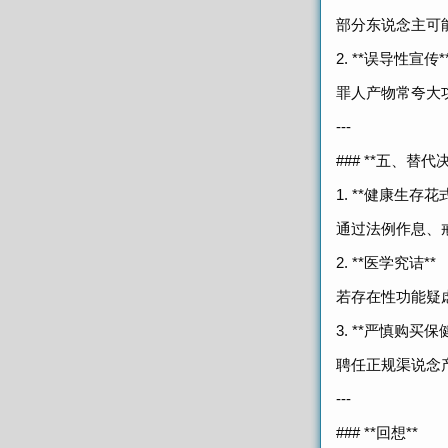
部分东说念主可
2. **误导性宣传*
罪人产物常夸大
---
### **五、替代
1. **健康生存花式
通过法例作息、
2. **医学究诘**
若存在性功能疑
3. **严慎购买保
聘任正规渠说念
---
### **回想**