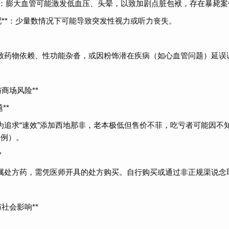
风险**：膨大血管可能激发低血压、头晕，以致加剧点脏包袱，存在暴
觉相配**：少量数情况下可能导致突发性视力或听力丧失。
致药物依赖、性功能杂沓，或因粉饰潜在疾病（如心血管问题）延误
与商场风险**
**
为追求“速效”添加西地那非，老本极低但售价不菲，吃亏者可能因不
案例）。
*
属处方药，需凭医师开具的处方购买。自行购买或通过非正规渠说念
与社会影响**