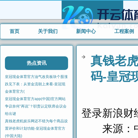
首页
关于我们
新闻中心
工程案例
真钱老
热点资讯
码-皇冠
皇冠现金体育官方油气改良板块个股涨
跌见下表：从资金流朝上来看-皇冠现
金体育官方(
皇冠现金体育官方app(中国)官方网站
争议奈何“再说”？职责认定联席会议会
登录新浪财
给出谜
真钱老虎机娱乐网还不错为每个商品设
来源：中
置评价和计划功能-皇冠现金体育官方
(中国大陆)