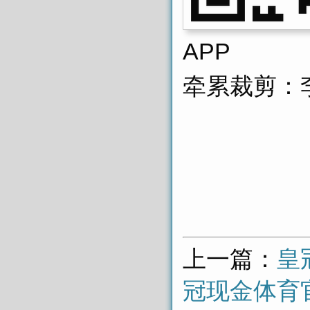
APP
牵累裁剪：
上一篇：
皇
冠现金体育