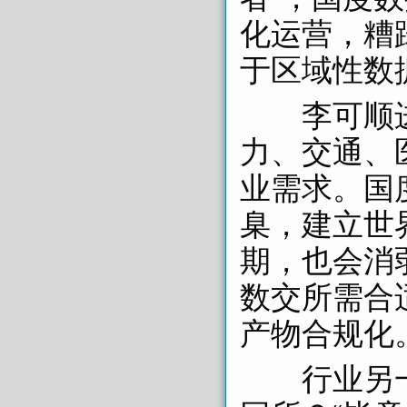
化运营，糟
于区域性数
李可顺进一
力、交通、
业需求。国
臬，建立世
期，也会消
数交所需合
产物合规化
行业另一体