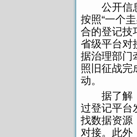
公开信息骄
按照“一个
合的登记技
省级平台对
据治理部门
照旧征战完
动。
据了解，国
过登记平台
找数据资源
对接。此外