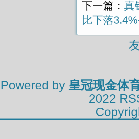
下一篇：
真
比下落3.4
Powered by
皇冠现金体育
2022
R
Copyrig