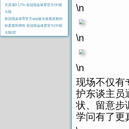
\n
天高涨0.17%-皇冠现金体育官方(中国
大陆
皇冠现金体育官方app娱乐改善皮肤的
轻柔度和弹性-皇冠现金体育官方(中国
大陆)官
\n
\n
现场不仅有
护东谈主员
状、留意步
学问有了更