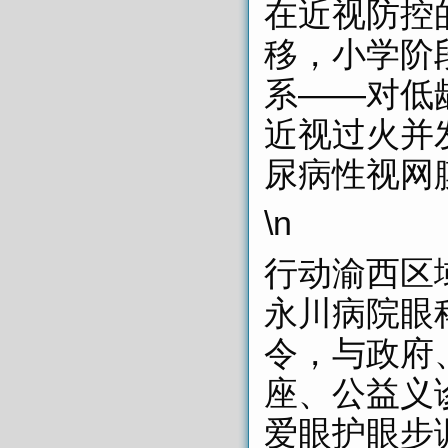
在近视防控
移，小学阶
系——对低
近视过火并
尿病性视网
\n
行动渝西区
永川病院眼
令，与政府
座、公益义
爱眼护眼步