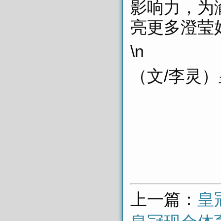
影响力，为
亮更多澄莹
\n
（文/李灵）
上一篇：
皇