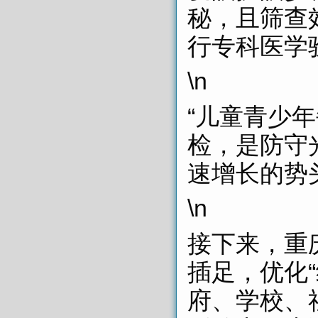
秘，且筛查
行专科医学
\n
“儿童青少
检，是防守
速增长的势
\n
接下来，重
插足，优化
府、学校、