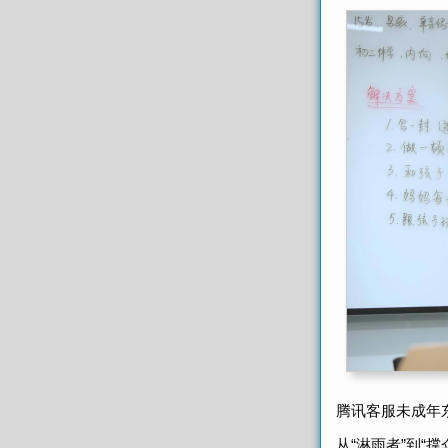
腾讯客服未成年
从“淋雨者”到“