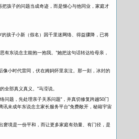
长不再把孩子的问题当成奇迹，而是惬心与他同业，家庭才
5岁的孩子小新（假名）因千里迷网络、得益骤降，已将
思有东说念主能抱一抱我。”她把这句话转达给母亲，
后像小时代雷同，伏在姆妈怀里哀泣。那一刻，冰封的
的全部真义真义。”马滢说。
络问题，先处理亲子关系问题”，并真切修复跨越50门
“腾讯未成年东说念主家长服务平台”免费敞开，秘籍宇宙
走出窘境是一份平和，而让更多家庭有劲量、有门径，是