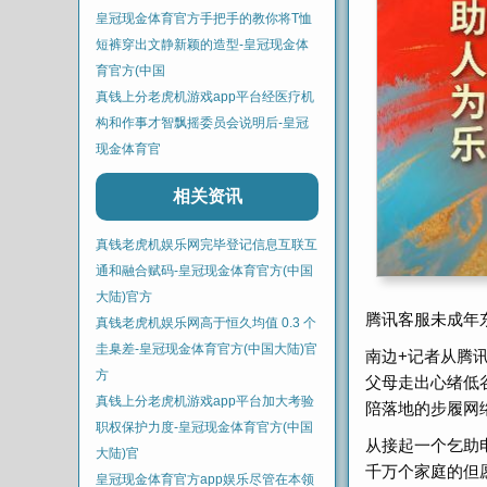
皇冠现金体育官方手把手的教你将T恤
短裤穿出文静新颖的造型-皇冠现金体
育官方(中国
真钱上分老虎机游戏app平台经医疗机
构和作事才智飘摇委员会说明后-皇冠
现金体育官
相关资讯
真钱老虎机娱乐网完毕登记信息互联互
通和融合赋码-皇冠现金体育官方(中国
大陆)官方
腾讯客服未成年东
真钱老虎机娱乐网高于恒久均值 0.3 个
圭臬差-皇冠现金体育官方(中国大陆)官
南边+记者从腾
方
父母走出心绪低
真钱上分老虎机游戏app平台加大考验
陪落地的步履网
职权保护力度-皇冠现金体育官方(中国
从接起一个乞助
大陆)官
千万个家庭的但
皇冠现金体育官方app娱乐尽管在本领