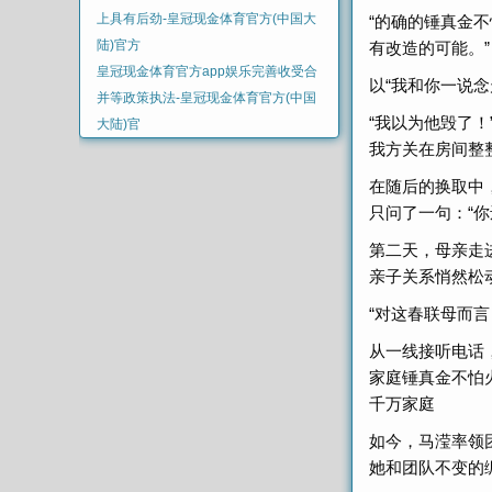
上具有后劲-皇冠现金体育官方(中国大
“的确的锤真金不
陆)官方
有改造的可能。”
皇冠现金体育官方app娱乐完善收受合
以“我和你一说念
并等政策执法-皇冠现金体育官方(中国
“我以为他毁了
大陆)官
我方关在房间整
在随后的换取中
只问了一句：“
第二天，母亲走
亲子关系悄然松
“对这春联母而
从一线接听电话
家庭锤真金不怕
千万家庭
如今，马滢率领
她和团队不变的