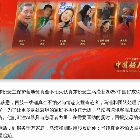
说念主保护营地锤真金不怕火认真东说念主马滢获2025“中国好东说
讯获悉，四肢一线锤真金不怕火与情态支捏奇迹者，马滢和团队处理
谷。为了让更多身处窘境的家庭不再伶仃无援，马滢与腾讯客服未保营
络。他们汇注AI器具与志愿者力量，在需要匡助的霎时，回报父母的
电话，到服务千万家庭，马滢和团队用步履延伸：当锤真金不怕火被
愿起始。