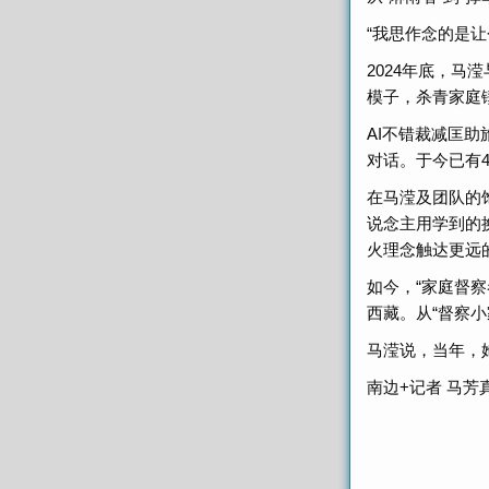
“我思作念的是
2024年底，马
模子，杀青家庭
AI不错裁减匡
对话。于今已有4
在马滢及团队的
说念主用学到的
火理念触达更远的所在
如今，“家庭督
西藏。从“督察
马滢说，当年，
南边+记者 马芳