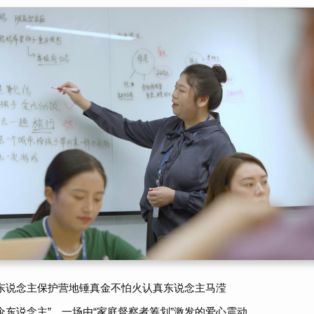
东说念主保护营地锤真金不怕火认真东说念主马滢
撑伞东说念主”，一场由“家庭督察者筹划”激发的爱心震动