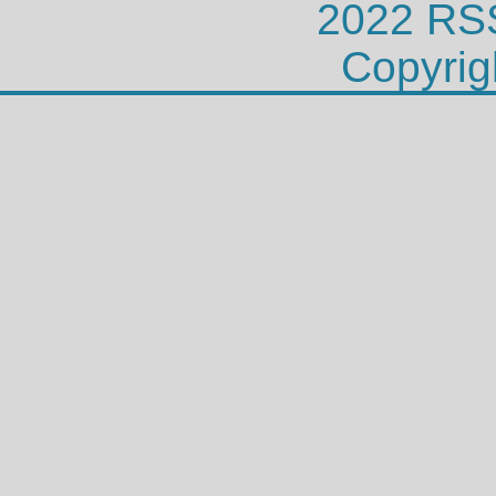
2022
R
Copyrig