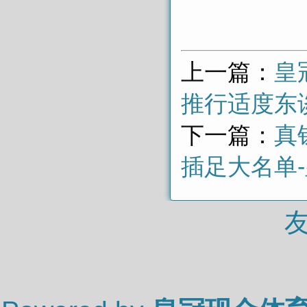
上一篇：
皇
推行适度东
下一篇：
真
插足大名单