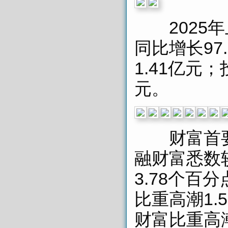
2025年
同比增长97
1.41亿元
元。
财富首要变
融财富悉数
3.78个百
比重高潮1.
财富比重高潮