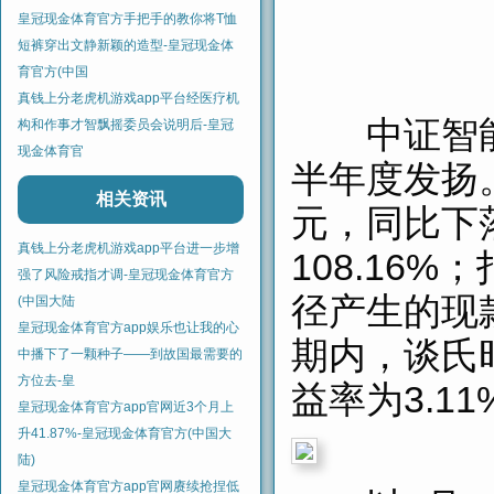
皇冠现金体育官方手把手的教你将T恤
短裤穿出文静新颖的造型-皇冠现金体
育官方(中国
真钱上分老虎机游戏app平台经医疗机
中证智能财讯
构和作事才智飘摇委员会说明后-皇冠
现金体育官
半年度发扬。
相关资讯
元，同比下落
真钱上分老虎机游戏app平台进一步增
108.16%
强了风险戒指才调-皇冠现金体育官方
径产生的现款
(中国大陆
皇冠现金体育官方app娱乐也让我的心
期内，谈氏时
中播下了一颗种子——到故国最需要的
方位去-皇
益率为3.11
皇冠现金体育官方app官网近3个月上
升41.87%-皇冠现金体育官方(中国大
陆)
皇冠现金体育官方app官网赓续抢捏低