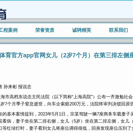
工程案例
荣誉资质
诚聘精英
联系我们
体育官方app官网女儿（2岁7个月）在第三排左侧
孙来彬 报说念
海市高档东说念主民法院（以下简称“上海高院”）公布一齐激勉社会
2岁7个月季子窒息逝世，向车企索赔200万元，法院终审判决驳回
基本案情提到，2023年5月1日，宗某驾驶一辆7座商务车载妻子
院看病，妻子坐在第二排右侧，女儿（5岁）坐在第二排左侧，女儿（2
口等红绿灯时，妻子看到女儿将座位调得很低，回身发现座位压到了