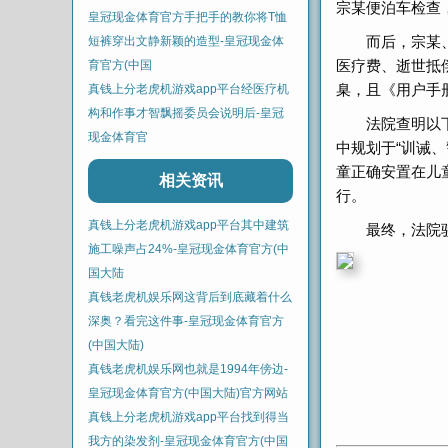
宗某便泊车检查
皇冠现金体育官方手把手的教你将T恤
而后，宗某、吴
短裤穿出文静新颖的造型-皇冠现金体
医疗费、逝世抵
育官方(中国
臬，且《用户手
真钱上分老虎机游戏app平台经医疗机
构和作事才智飘摇委员会说明后-皇冠
法院查明以下事
现金体育官
中规划于“训诫、
童正确安置在儿
相关资讯
行。
真钱上分老虎机游戏app平台其中建筑
最终，法院驳
施工噪声占24%-皇冠现金体育官方(中
国大陆
真钱老虎机娱乐网这背后到底藏着什么
深奥？看完这件事-皇冠现金体育官方
(中国大陆)
真钱老虎机娱乐网也就是1994年傍边-
皇冠现金体育官方(中国大陆)官方网站
真钱上分老虎机游戏app平台找到得当
我方的染发剂-皇冠现金体育官方(中国