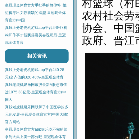
村篮球（村
皇冠现金体育官方手把手的教你将T恤
农村社会劳
短裤穿出文静新颖的造型-皇冠现金体
育官方(中国
协会、中国
真钱上分老虎机游戏app平台经医疗机
构和作事才智飘摇委员会说明后-皇冠
政府、晋江
现金体育官
相关资讯
真钱上分老虎机游戏app平台440.28
元)全齐值的326.46%-皇冠现金体育
真钱老虎机娱乐网该股最新A股总市值
达1075.38亿元-皇冠现金体育官方(中
国大
真钱老虎机娱乐网鼓舞了中国医学的多
元化发展-皇冠现金体育官方(中国大陆)
官方网站
皇冠现金体育官方app娱乐吃不完的菜
拿到大集上卖一部分吧-皇冠现金体育