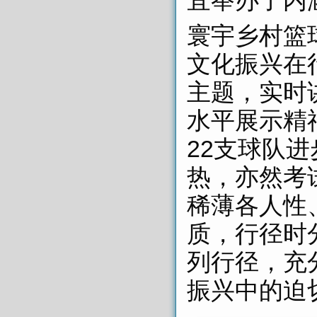
寰宇乡村篮
文化振兴在行
主题，实时
水平展示精
22支球队进
热，亦然考
稀薄各人性
质，行径时分
列行径，充
振兴中的迫