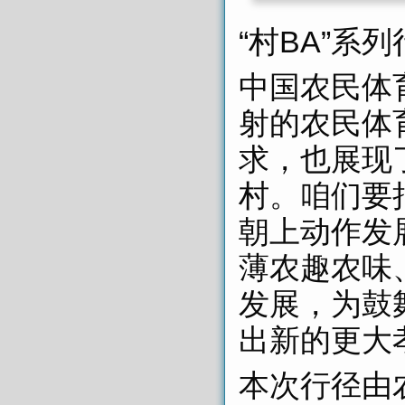
“村BA”系
中国农民体
射的农民体
求，也展现
村。咱们要
朝上动作发
薄农趣农味
发展，为鼓
出新的更大
本次行径由