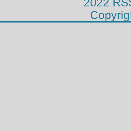
2022
R
Copyrig