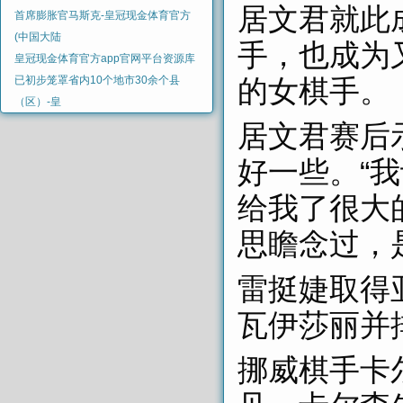
居文君就此
首席膨胀官马斯克-皇冠现金体育官方
(中国大陆
手，也成为
皇冠现金体育官方app官网平台资源库
已初步笼罩省内10个地市30余个县
的女棋手。
（区）-皇
居文君赛后
好一些。“
给我了很大
思瞻念过，
雷挺婕取得
瓦伊莎丽并
挪威棋手卡