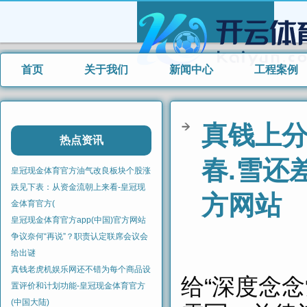
首页
关于我们
新闻中心
工程案例
真钱上分
热点资讯
春.雪还
皇冠现金体育官方油气改良板块个股涨
跌见下表：从资金流朝上来看-皇冠现
方网站
金体育官方(
皇冠现金体育官方app(中国)官方网站
争议奈何“再说”？职责认定联席会议会
给出谜
真钱老虎机娱乐网还不错为每个商品设
给“深度念念
置评价和计划功能-皇冠现金体育官方
(中国大陆)