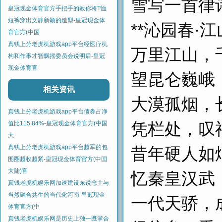
雪写一首律
皇冠现金体育官方手把手的教你将T恤
短裤穿出文静新颖的造型-皇冠现金体
**沁园春·江
育官方(中国
真钱上分老虎机游戏app平台经医疗机
万里江山，
构和作事才智飘摇委员会说明后-皇冠
现金体育官
望昆仑巍峨
相关资讯
大漠孤烟，
真钱上分老虎机游戏app平台债券占净
凭栏处，叹
值比115.84%-皇冠现金体育官方(中国
大
真钱上分老虎机游戏app平台越军的包
昔年硬人如
围圈越收越紧-皇冠现金体育官方(中国
大陆)官
忆秦皇汉武
真钱老虎机娱乐网加速建设东说念主与
当然融合共生的当代化河南-皇冠现金
一代天骄，
体育官方(中
真钱老虎机娱乐网是历史上独一既掌合