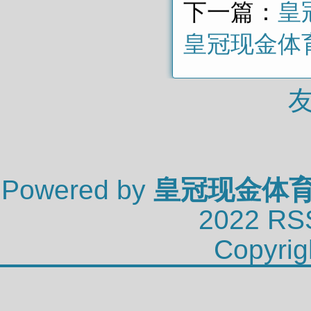
下一篇：
皇
皇冠现金体
Powered by
皇冠现金体育
2022
R
Copyrig