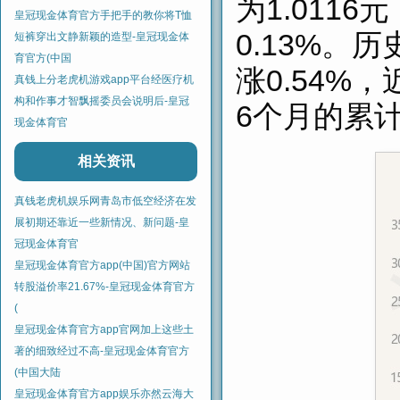
为1.011
皇冠现金体育官方手把手的教你将T恤
0.13%。
短裤穿出文静新颖的造型-皇冠现金体
育官方(中国
涨0.54%
真钱上分老虎机游戏app平台经医疗机
构和作事才智飘摇委员会说明后-皇冠
6个月的累
现金体育官
相关资讯
真钱老虎机娱乐网青岛市低空经济在发
展初期还靠近一些新情况、新问题-皇
冠现金体育官
皇冠现金体育官方app(中国)官方网站
转股溢价率21.67%-皇冠现金体育官方
(
皇冠现金体育官方app官网加上这些土
著的细致经过不高-皇冠现金体育官方
(中国大陆
皇冠现金体育官方app娱乐亦然云海大