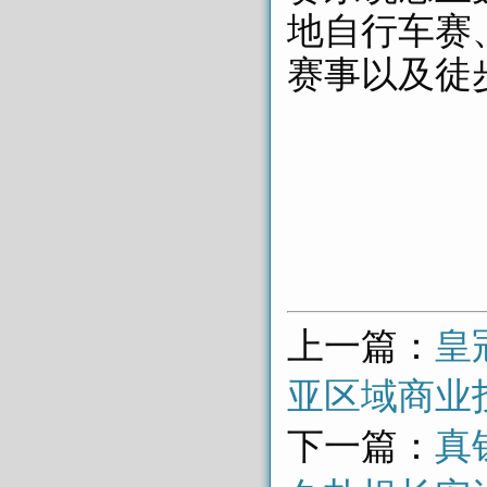
地自行车赛
赛事以及徒
上一篇：
皇
亚区域商业
下一篇：
真