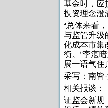
基金时，应
投资理念澄
“总体来看
与监管升级
化成本市集
衡。”李湛
展一语气住
采写：南皆
相关报谈：
证监会新规