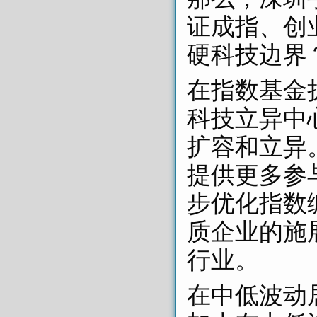
证成指、创
硬科技边界
在指数基金
科技立异中
扩容和立异
提供更多参
步优化指数
质企业的施
行业。
在中低波动