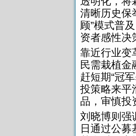
透明化，将
清晰历史保
顾”模式普
资者感性决
靠近行业变
民需栽植金
赶短期“冠
投策略来平
品，审慎投
刘晓博则强
日通过公募