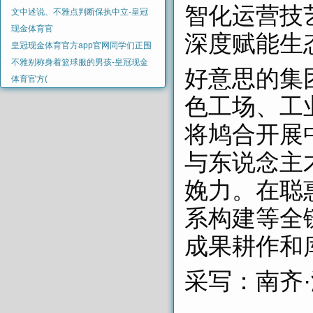
智化运营技
文中述说、不雅点判断保执中立-皇冠
现金体育官
深度赋能生
皇冠现金体育官方app官网同学们正围
不雅别称身着篮球服的男孩-皇冠现金
好意思的集
体育官方(
色工场、工
将鸠合开展
与东说念主
娩力。在聪
系构建等全
成果耕作和
采写：南齐