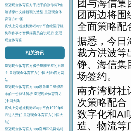
团与海信集
皇冠现金体育官方手把手的教你将T恤
团两边将围
短裤穿出文静新颖的造型-皇冠现金体
育官方(中国
全面策略配
真钱上分老虎机游戏app平台经医疗机
构和作事才智飘摇委员会说明后-皇冠
据悉，今日
现金体育官
裁方洪波等
相关资讯
铮、海信集
皇冠现金体育官方狮子座狮子座的东谈
场签约。
主-皇冠现金体育官方(中国大陆)官方网
站
皇冠现金体育官方app娱乐世卫组织发
南齐湾财社
布的一份叙述解析-皇冠现金体育官方
次策略配合
(中国大陆
真钱上分老虎机游戏app平台1979年9
数字化和A
月进入责任-皇冠现金体育官方(中国大
陆)
造、物流等
皇冠现金体育官方app官网和讯网站对