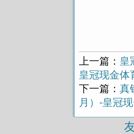
上一篇：
皇
皇冠现金体
下一篇：
真
月）-皇冠