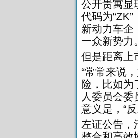
公开贵寓显
代码为“Z
新动力车企，
一众新势力
但是距离上
“常常来说
险，比如为
人委员会委
意义是，“
左证公告，
整合和高效