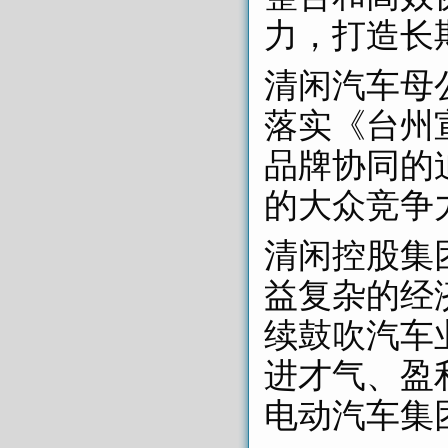
力，打造长
清闲汽车母
落实《台州
品牌协同的
的大众竞争
清闲控股集
益复杂的经
续鼓吹汽车
进才气、盈
电动汽车集