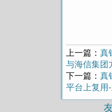
上一篇：
真
与海信集团
下一篇：
真
平台上复用