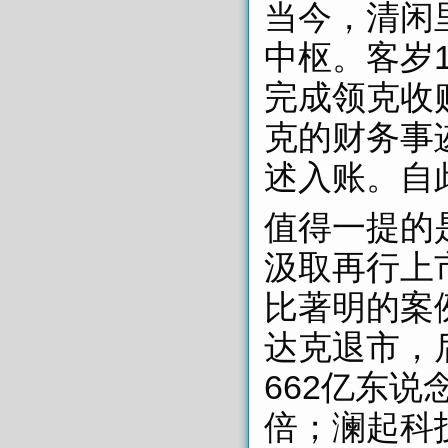
当今，清闲
中枢。客岁
完成领克收
克的财务事
述入账。自
值得一提的
汲取再行上
比著明的案例
达克退市，
662亿东说
倍；澜起科