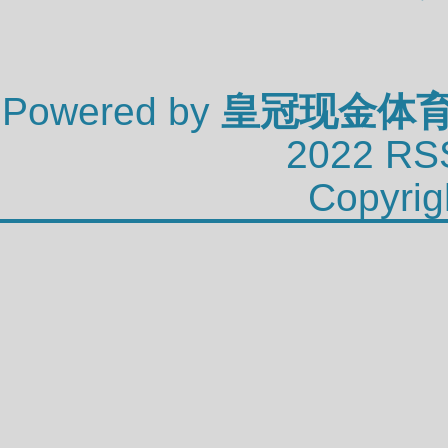
Powered by
皇冠现金体育
2022
R
Copyrig