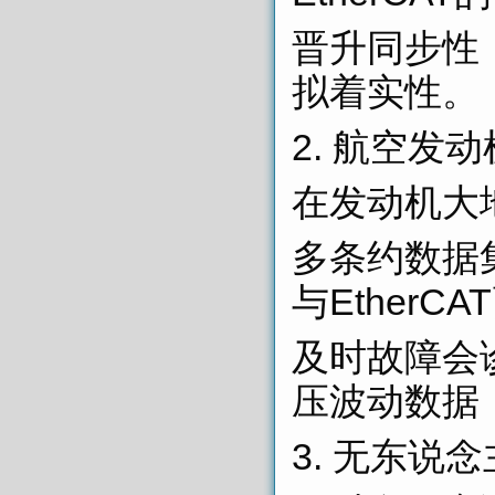
晋升同步性：
拟着实性。
2. 航空发
在发动机大
多条约数据集
与Ether
及时故障会
压波动数据
3. 无东说