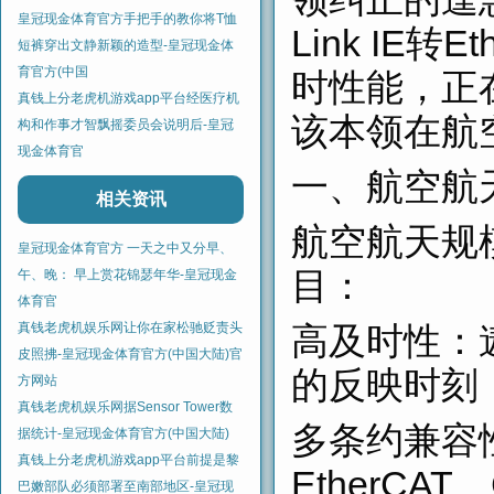
皇冠现金体育官方手把手的教你将T恤
Link I
短裤穿出文静新颖的造型-皇冠现金体
育官方(中国
时性能，正
真钱上分老虎机游戏app平台经医疗机
该本领在航
构和作事才智飘摇委员会说明后-皇冠
现金体育官
一、航空航
相关资讯
航空航天规
皇冠现金体育官方 一天之中又分早、
目：
午、晚： 早上赏花锦瑟年华-皇冠现金
体育官
真钱老虎机娱乐网让你在家松驰贬责头
高及时性：
皮照拂-皇冠现金体育官方(中国大陆)官
的反映时刻
方网站
真钱老虎机娱乐网据Sensor Tower数
多条约兼容性
据统计-皇冠现金体育官方(中国大陆)
真钱上分老虎机游戏app平台前提是黎
EtherCA
巴嫩部队必须部署至南部地区-皇冠现