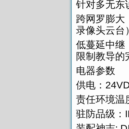
针对多无东
跨网罗膨大：
录像头云台）
低蔓延中继
限制教导的
电器参数
供电：24VD
责任环境温度
驻防品级：I
装配神志: D