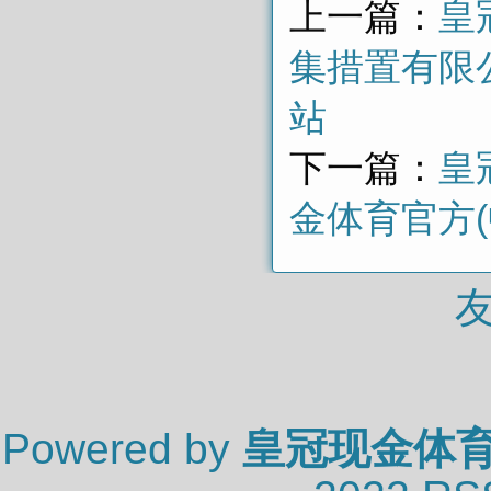
上一篇：
皇
集措置有限
站
下一篇：
皇
金体育官方
Powered by
皇冠现金体育