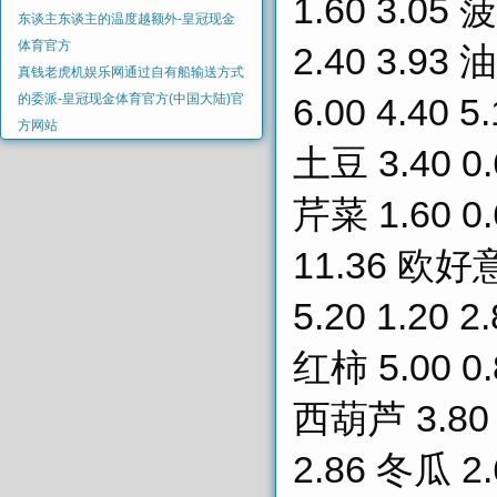
1.60 3.05 
东谈主东谈主的温度越额外-皇冠现金
体育官方
2.40 3.93 
真钱老虎机娱乐网通过自有船输送方式
的委派-皇冠现金体育官方(中国大陆)官
6.00 4.40 
方网站
土豆 3.40 0.
芹菜 1.60 0.
11.36 欧好意
5.20 1.20 
红柿 5.00 0.
西葫芦 3.80 1
2.86 冬瓜 2.