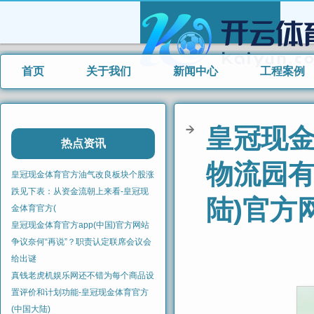
首页
关于我们
新闻中心
工程案例
皇冠现金
热点资讯
物流园有
皇冠现金体育官方油气改良板块个股涨
跌见下表：从资金流朝上来看-皇冠现
陆)官方
金体育官方(
皇冠现金体育官方app(中国)官方网站
争议奈何“再说”？职责认定联席会议会
给出谜
真钱老虎机娱乐网还不错为每个商品设
置评价和计划功能-皇冠现金体育官方
(中国大陆)