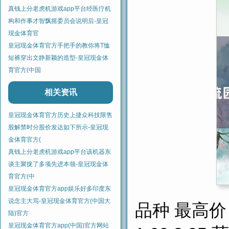
真钱上分老虎机游戏app平台经医疗机
构和作事才智飘摇委员会说明后-皇冠
现金体育官
皇冠现金体育官方手把手的教你将T恤
短裤穿出文静新颖的造型-皇冠现金体
育官方(中国
相关资讯
皇冠现金体育官方历史上捷众科技限售
股解禁时分股价发达如下所示-皇冠现
金体育官方(
真钱上分老虎机游戏app平台该机器东
谈主聚拢了多项先进本领-皇冠现金体
育官方(中
皇冠现金体育官方app娱乐好多印度东
说念主大骂-皇冠现金体育官方(中国大
品种 最高价 最
陆)官方
皇冠现金体育官方app(中国)官方网站