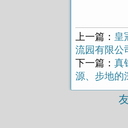
上一篇：
皇
流园有限公
下一篇：
真
源、步地的