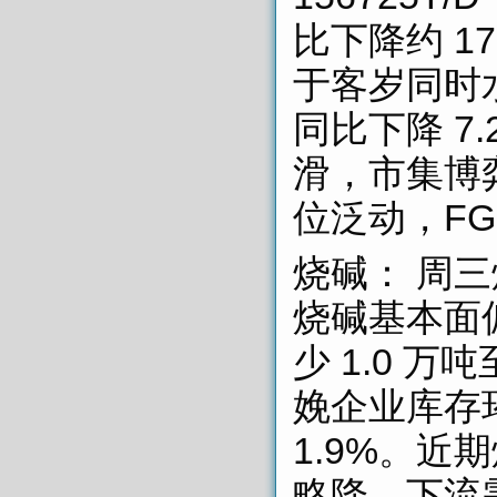
比下降约 1
于客岁同时水
同比下降 
滑，市集博
位泛动，FG2
烧碱： 周
烧碱基本面
少 1.0 
娩企业库存环
1.9%。
略降，下流需