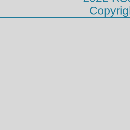
Copyrig