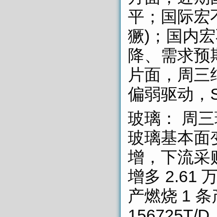
平；国际宏
獗)；国内
降、需求预
片面，周三纯
偏弱驱动，SA
玻璃： 周
玻璃基本面
增，下流采
增多 2.61
产燃烧 1
156725T