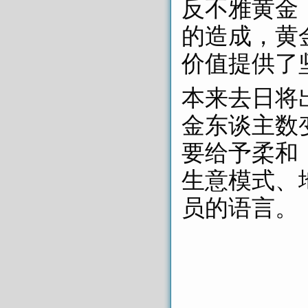
反不雅黄金
的造成，黄
价值提供了
本来去日将
金东谈主数
要给予柔和
生意模式、
员的语言。