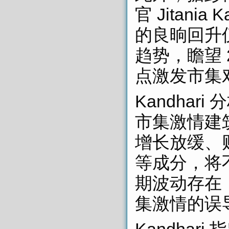
官 Jitan
的良晌回升
趋势，瞻望 
点激发市集
Kandha
市集激情建
增长放缓、
等成分，将
期波动存在
集激情的误