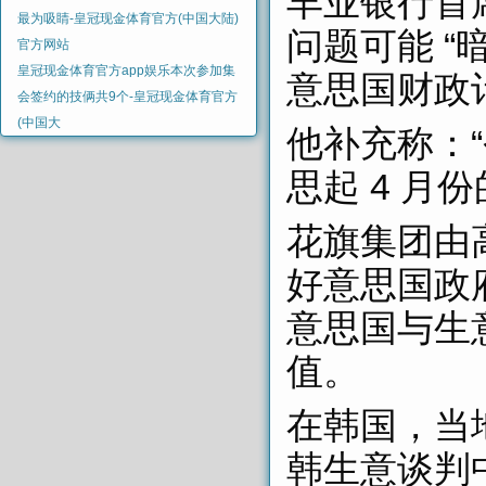
丰业银行首
最为吸睛-皇冠现金体育官方(中国大陆)
问题可能 
官方网站
皇冠现金体育官方app娱乐本次参加集
意思国财政
会签约的技俩共9个-皇冠现金体育官方
(中国大
他补充称：
思起 4 
花旗集团由
好意思国政
意思国与生
值。
在韩国，当
韩生意谈判