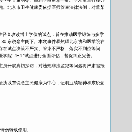
校学生管束功令、高档学校留意与处理学术潦草行径办
凭。北京市卫生健康委依据医师管束法律法例，对董某
毕业生径直攻读博士学位的试点，旨在推动医学锻练与多学
 30 东说念主阁下。本次事件暴炫耀北京协和医学院在
存在试点决策不严实、管束不严格、落实不到位等问
院" 4+4 "试点进行全面评估，督促纠正完善。
主员开展真切探访，对违规非法监犯等问题将严肃追抵
坚执以东说念主民健康为中心，证明业绩精神和东说念
，请勿转载使用。