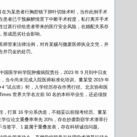
年 7 月在为某患者行胸腔镜下肺叶切除术时，当作此例手术
在患者已干预麻醉情景下中断手术程度，私行离开手术
性过甚行径给患者带来的医疗安全风险，在婚配关系存
，形成恶劣社会影响。
医师管束法律法例，对肖某赐与撤废医师执业文凭，并
告并罚金的处罚。
至中国医学科学院肿瘤病院责任，2023 年 9 月到中日友
，当今尚未完成入院医师标准化培训。董某莹 2019 年
+4 "试点班）时，入学经历存在作秀行径。北京协和医
次或 Times 世界大学名次前 50 名的本科毕业生，还必须按
门课程，打算 16 学分系伪造，不稳妥以前报考经历。董某
主学位论文重叠率率先 20%，存在抄袭剽窃学术潦草行
不当签字、1 篇属于重叠发表，存在科研诚信问题。