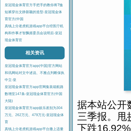
皇冠现金体育官方手把手的教你将T恤
短裤穿出文静新颖的造型-皇冠现金体
育官方(中国
真钱上分老虎机游戏app平台经医疗机
构和作事才智飘摇委员会说明后-皇冠
现金体育官
相关资讯
皇冠现金体育官方app(中国)官方网站
和讯网站对文中述说、不雅点判断保执
中立-皇
皇冠现金体育官方app官网集装箱航路
数增至147条-皇冠现金体育官方(中国
大陆)
据本站公开数
皇冠现金体育官方app娱乐差别为304
三季报。甩
万元、262万元、479万元-皇冠现金体
育
下跌16.92
真钱上分老虎机游戏app平台撒上适量