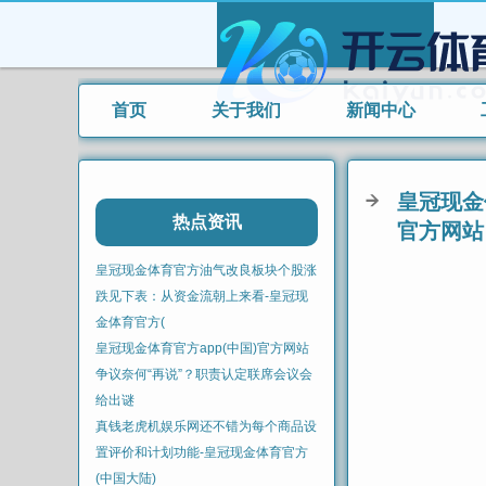
首页
关于我们
新闻中心
皇冠现金
热点资讯
官方网站
皇冠现金体育官方油气改良板块个股涨
跌见下表：从资金流朝上来看-皇冠现
金体育官方(
皇冠现金体育官方app(中国)官方网站
争议奈何“再说”？职责认定联席会议会
给出谜
真钱老虎机娱乐网还不错为每个商品设
置评价和计划功能-皇冠现金体育官方
(中国大陆)