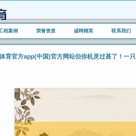
工程案例
荣誉资质
诚聘精英
联系我们
体育官方app(中国)官方网站但你机灵过甚了！一只