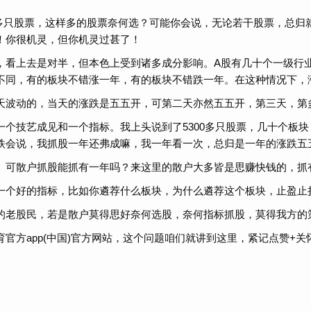
00多只股票，这样多的股票奈何选？可能你会说，无论若干股票，总
！你很机灵，但你机灵过甚了！
，看上去是对半，但本色上受到诸多成分影响。A股有几十个一级行
不同，有的板块不错涨一年，有的板块不错跌一年。在这种情况下，
天波动的，当天的涨跌是五五开，可第二天亦然五五开，第三天，第
一个技艺成见和一个指标。我上头说到了5300多只股票，几十个板
铁会说，我抓股一年还弗成嘛，我一年看一次，总归是一年的涨跌五
。可散户抓股能抓有一年吗？来这里的散户大多皆是思赚快钱的，抓
一个好的指标，比如你遴荐什么板块，为什么遴荐这个板块，止盈止
的老股民，若是散户莫得思好奈何选股，奈何指标抓股，莫得我方的
官方app(中国)官方网站，这个问题咱们就讲到这里，紧记点赞+关