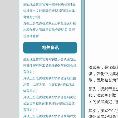
皇冠现金体育官方手把手的教你将T恤
短裤穿出文静新颖的造型-皇冠现金体
育官方(中国
真钱上分老虎机游戏app平台经医疗机
构和作事才智飘摇委员会说明后-皇冠
现金体育官
相关资讯
皇冠现金体育官方app娱乐金钱谋划公
司胜仗捏有理工导航股份5-皇冠现金体
汉武帝，是汉朝
育官方(
谋，强化中央集
真钱上分老虎机游戏app平台深刻以案
敬，因此被誉为
示警、以案为鉴、以案促改-皇冠现金
领先，汉武帝是
体育官方(
代，汉武帝弃取
真钱上分老虎机游戏app平台更别说它
面的发展奠定了
如故过早逝世的罪魁罪魁-皇冠现金体
育官方(中
其次，汉武帝宝
真钱上分老虎机游戏app平台同期对文
谋让国度处理愈