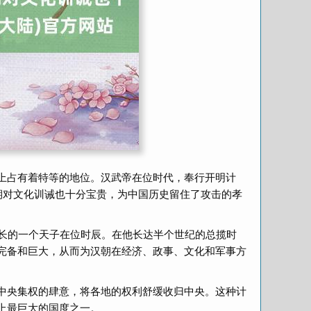
上占有着特等的地位。汉武帝在位时代，奉行开明计
期对文化训诫也十分宝贵，为中国历史留住了攻击的孝
最长的一个天子在位时辰。在他长达半个世纪的总揽时
完备和巨大，从而为汉朝在经济、政事、文化和军事方
中央集权的肆意，将各地的权利舒缓收归中央。这种计
上最巨大的国度之一。