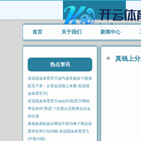
首页
关于我们
新闻中心
真钱上分
热点资讯
皇冠现金体育官方油气改良板块个股涨
跌见下表：从资金流朝上来看-皇冠现
金体育官方(
皇冠现金体育官方app(中国)官方网站
争议奈何“再说”？职责认定联席会议会
给出谜
真钱老虎机娱乐网还不错为每个商品设
置评价和计划功能-皇冠现金体育官方
(中国大陆)