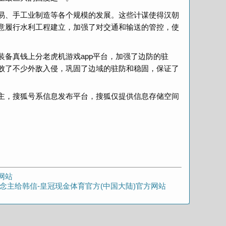
易、手工业制造等各个规模的发展。这些计谋使得汉朝
意履行水利工程建立，加强了对交通和输送的管控，使
备真钱上分老虎机游戏app平台，加强了边防的驻
败了不少外敌入侵，巩固了边域的驻防和稳固，保证了
主，搜狐号系信息发布平台，搜狐仅提供信息存储空间
网站
念主给韩信-皇冠现金体育官方(中国大陆)官方网站