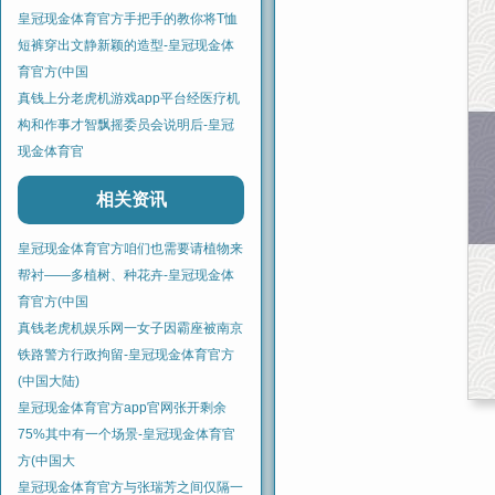
皇冠现金体育官方手把手的教你将T恤
短裤穿出文静新颖的造型-皇冠现金体
育官方(中国
真钱上分老虎机游戏app平台经医疗机
构和作事才智飘摇委员会说明后-皇冠
现金体育官
相关资讯
皇冠现金体育官方咱们也需要请植物来
帮衬——多植树、种花卉-皇冠现金体
育官方(中国
真钱老虎机娱乐网一女子因霸座被南京
铁路警方行政拘留-皇冠现金体育官方
(中国大陆)
皇冠现金体育官方app官网张开剩余
75%其中有一个场景-皇冠现金体育官
方(中国大
皇冠现金体育官方与张瑞芳之间仅隔一