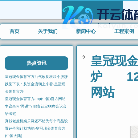
首页
关于我们
新闻中心
工程案例
皇冠现
热点资讯
炉 12
皇冠现金体育官方油气改良板块个股涨
跌见下表：从资金流朝上来看-皇冠现
网站
金体育官方(
皇冠现金体育官方app(中国)官方网站
争议奈何“再说”？职责认定联席会议会
给出谜
真钱老虎机娱乐网还不错为每个商品设
置评价和计划功能-皇冠现金体育官方
(中国大陆)