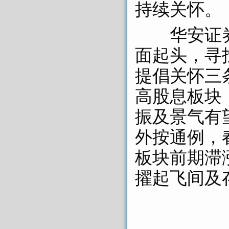
持续关怀。
华安证券以
面起头，寻
提倡关怀三
高股息板块
振及景气有
外按通例，
板块前期滞
擢起飞间及