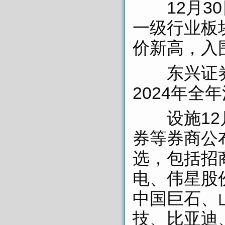
12月30
一级行业板
价新高，入围
东兴证券以
2024年
设施12月
券等券商公布
选，包括招
电、伟星股
中国巨石、
技、比亚迪