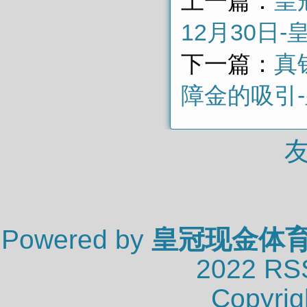
上一篇：
皇
12月30日
下一篇：
真
障金的吸引
Powered by
皇冠现金体育
2022
R
Copyrig