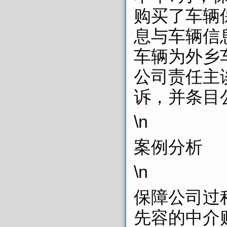
购买了车辆
息与车辆信
车辆为外乡
公司责任主
诉，并条目
\n
案例分析
\n
保障公司过
先容的中介