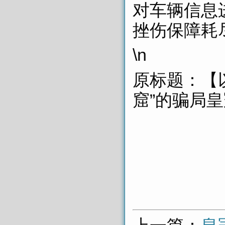
对车辆信息
挫伤保障耗
\n
原标题：【
窟”的骗局皇