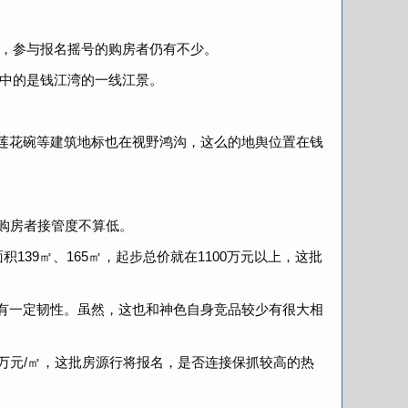
斯，参与报名摇号的购房者仍有不少。
看中的是钱江湾的一线江景。
莲花碗等建筑地标也在视野鸿沟，这么的地舆位置在钱
购房者接管度不算低。
积139㎡、165㎡，起步总价就在1100万元以上，这批
有一定韧性。虽然，这也和神色自身竞品较少有很大相
35万元/㎡，这批房源行将报名，是否连接保抓较高的热