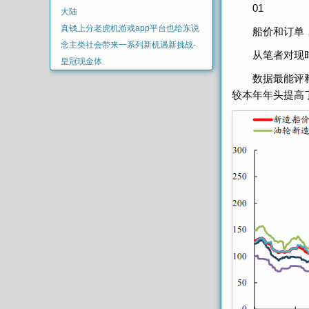
01
大陆
真钱上分老虎机游戏app平台也给东说
船价和订单，
念主类社会带来一系列新机遇新挑战-
从笔者对现时造
皇冠现金体
数据最能评释问
较本年年头提高了