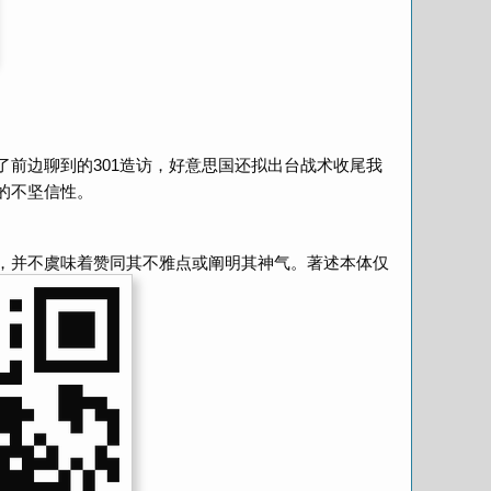
前边聊到的301造访，好意思国还拟出台战术收尾我
的不坚信性。
，并不虞味着赞同其不雅点或阐明其神气。著述本体仅