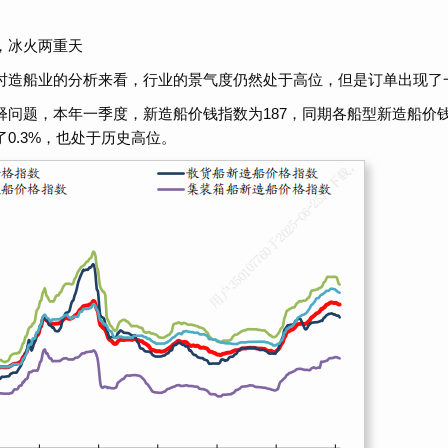
冰火两重天
船业的分析来看，行业的景气度仍然处于高位，但是订单出现了
题，本年一季度，新造船价钱指数为187，同期各船型新造船价钱
0.3%，也处于历史高位。