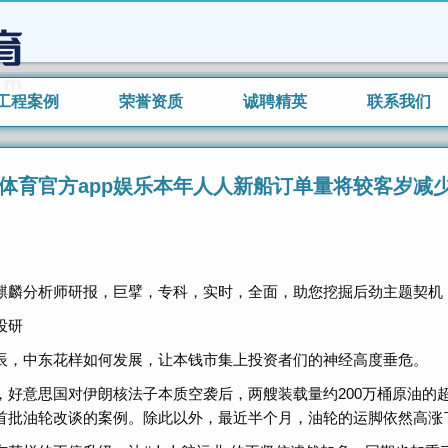
工程案例
荣誉资质
诚聘精英
联系我们
体育官方app娱乐本年人人新船订单量将较客岁减少20
分析师研报，巨擘，专科，实时，全面，助您挖掘后劲主题契机
投研
中东花样如何发展，让本钱市集上投资者们的神经高度垂危。
意思国对伊朗核法子本质空袭后，两艘装载量约200万桶原油的
首批油轮改谈的案例。除此以外，最近半个月，油轮的运脚依然高涨了