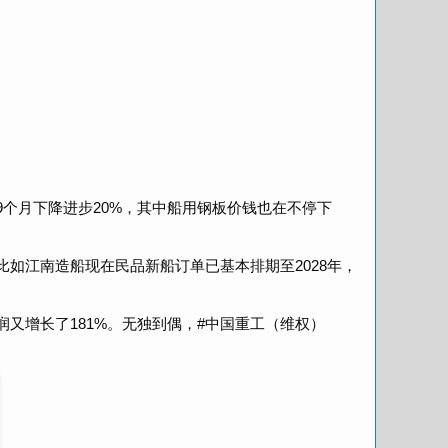
月下降进步20%，其中船用钢板价钱也在不停下
江南造船现在民品新船订单已基本排期至2028年，
增长了181%。无独到偶，#中国重工（维权）