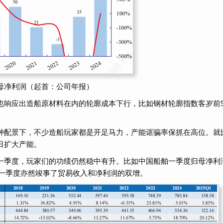
净利润（起首：公司年报）
应出造船原材料在内的轮廓成本下行，比如钢材轮廓指数客岁前9个
景下，不少造船玩家都是开足马力，产能诓骗率保抓在高位。就比如
日扩大产能。
度，玩家们的功绩仍然稳中有升。比如中国船舶一季度归母净利润又
本年一季度亦然竣事了贸易收入和净利润的双增。