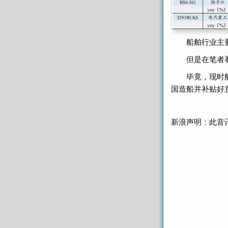
船舶行业主要公
但是在笔者看
毕竟，现时航运
国造船并补贴好
新浪声明：此音