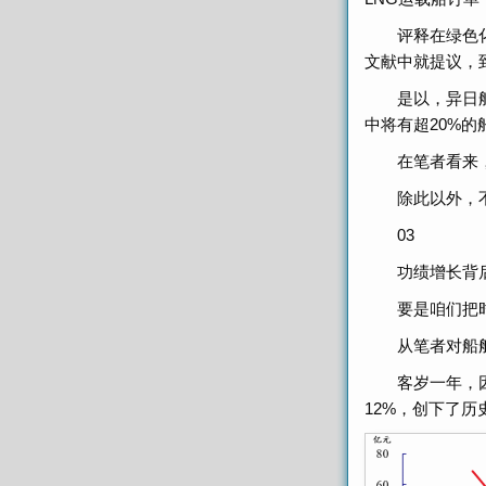
评释在绿色化转
文献中就提议，
是以，异日船舶
中将有超20%
在笔者看来，龙
除此以外，不少
03
功绩增长背后
要是咱们把时辰
从笔者对船舶玩
客岁一年，因为
12%，创下了